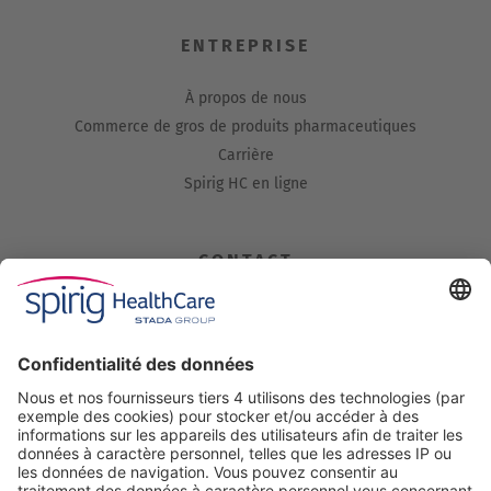
ENTREPRISE
À propos de nous
Commerce de gros de produits pharmaceutiques
Carrière
Spirig HC en ligne
CONTACT
Spirig HealthCare AG
Industriestrasse 30
CH-4622 Egerkingen
Tel. +41 62 388 85 00
Fax +41 62 388 85 85
info@spirig-healthcare.ch
Pharmacovigilance: