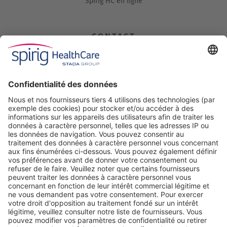
Spirig HC en ligne
CONTACT
Spirig HealthCare AG
Industriestrasse 30
CH-4622 Egerkingen
Tel. +41 62 388 85 00
Fax +41 62 388 85 85
info@spirig-healthcare.ch
Pharmacovigilance:
Pour l’annonce d’effets indésirables d'un médicament de Spirig
HealthCare SA
Tel. +41 62 388 85 88
pharmacovigilance@spirig-healthcare.ch