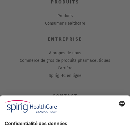
PRODUITS
Produits
Consumer Healthcare
ENTREPRISE
À propos de nous
Commerce de gros de produits pharmaceutiques
Carrière
Spirig HC en ligne
CONTACT
Spirig HealthCare AG
Industriestrasse 30
CH-4622 Egerkingen