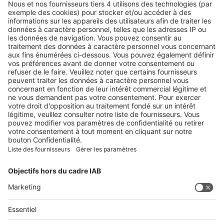
Tel. +41 62 388 85 00
Fax +41 62 388 85 85
info@spirig-healthcare.ch
Pharmacovigilance:
Pour l’annonce d’effets indésirables d'un médicament de Spirig
HealthCare SA
Tel. +41 62 388 85 88
pharmacovigilance@spirig-healthcare.ch
SUIVEZ-NOUS SUR
Conditions générales