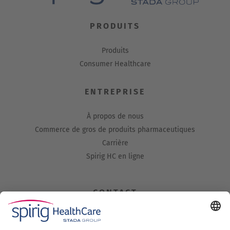
PRODUITS
Produits
Consumer Healthcare
ENTREPRISE
À propos de nous
Commerce de gros de produits pharmaceutiques
Carrière
Spirig HC en ligne
CONTACT
Spirig HealthCare AG
Industriestrasse 30