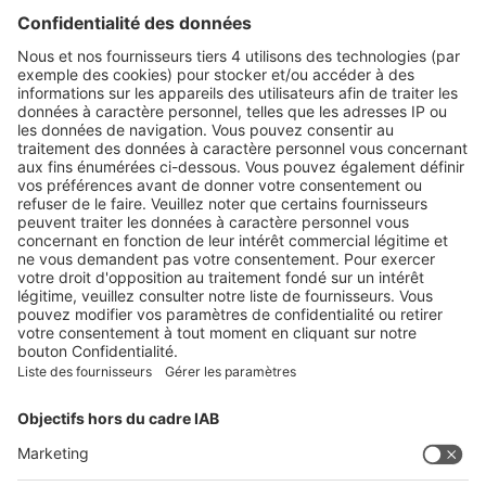
CH-4622 Egerkingen
Tel. +41 62 388 85 00
Fax +41 62 388 85 85
info@spirig-healthcare.ch
Pharmacovigilance:
Pour l’annonce d’effets indésirables d'un médicament de Spirig
HealthCare SA
Tel. +41 62 388 85 88
pharmacovigilance@spirig-healthcare.ch
SUIVEZ-NOUS SUR