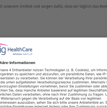
t unserem Umfeld und sorgen dafür, dass wir täglich das Bes
Mebucaïne® N
NasoboL®
Bei Halsschmerzen.
Bei Erkrankungen der 
bucaïne N Lutschtabletten
INHALO ist eine
wirken mit erfrischendem
Brausetablette zur Inhal
nzgeschmack 2-fach gegen
enthält eine 
Halsschmerzen.
Kombination aus aro