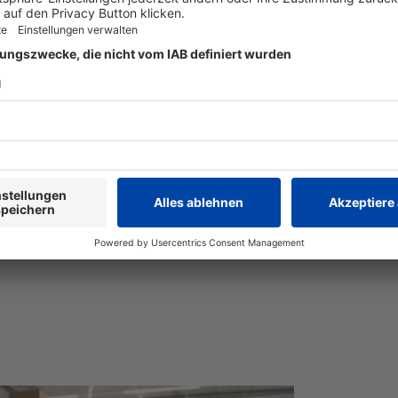
Mebucaïne® N
NasoboL® INHA
Mebucaïne® N
NasoboL® INHA
hr Informationen
Mehr Informationen
Mehr Informationen
Mehr Informatio
imittel. Lassen Sie sich von einer Fachperson beraten und le