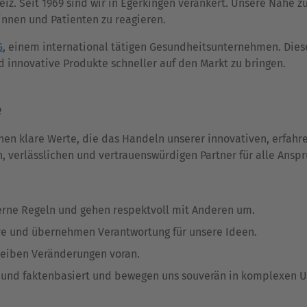
eiz. Seit 1969 sind wir in Egerkingen verankert. Unsere Nähe z
nnen und Patienten zu reagieren.
G
, einem international tätigen Gesundheitsunternehmen. Die
d innovative Produkte schneller auf den Markt zu bringen.
e
hen klare Werte, die das Handeln unserer innovativen, erfah
 verlässlichen und vertrauenswürdigen Partner für alle Ansp
terne Regeln und gehen respektvoll mit Anderen um.
tive und übernehmen Verantwortung für unsere Ideen.
reiben Veränderungen voran.
 und faktenbasiert und bewegen uns souverän in komplexen 