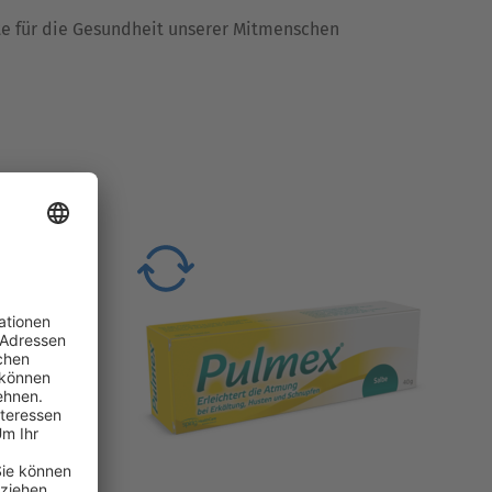
te für die Gesundheit unserer Mitmenschen
 INHALO
Pulmex®
Atemwege.
Wieder freier durchatmen.
®
®
NasoboL
lindert Symptome bei
Pulmex
ation und
Erkältung, Husten und Schnupfen.
kraftvolle
Seit Generationen die Marke Ihres
matischen
Vertrauens.
Essenzen.