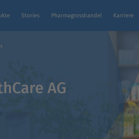
ukte
Stories
Pharmagrosshandel
Karriere
n
lthCare AG