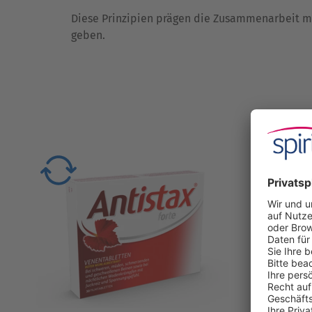
Diese Prinzipien prägen die Zusammenarbeit mi
geben.
Antistax® forte
Schwere, müde, schmerzende
Beine?
Me
®
forte lindert den
Antistax
Schmerz, stärkt die Venenwände
Mi
und schützt die Venen.