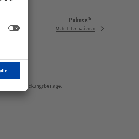
LO
Pulmex®
LO
Pulmex®
Mehr Informationen
nen
Mehr Informationen
sen Sie die Packungsbeilage.