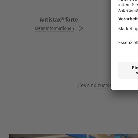
Antistax® forte
Antistax® forte
Mehr Informationen
Me
Mehr Informationen
Dies sind zugelassene Arzne