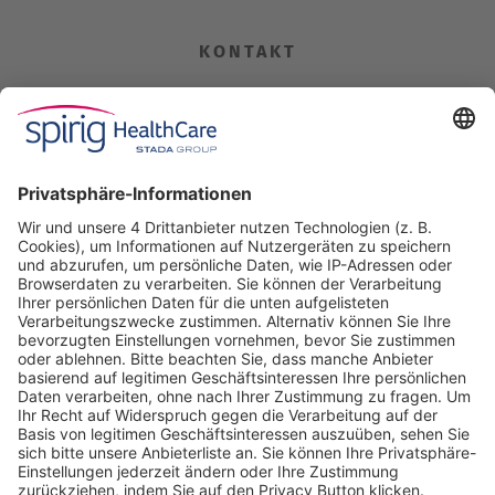
KONTAKT
Spirig HealthCare AG
Industriestrasse 30
CH-4622 Egerkingen
Tel. +41 62 388 85 00
Fax +41 62 388 85 85
info@spirig-healthcare.ch
Pharmakovigilanz
Für Meldungen von unerwünschten Arzneimittelwirkungen zu
einem Medikament von Spirig HealthCare AG
Tel. +41 62 388 85 88
pharmacovigilance@spirig-healthcare.ch
FOLGEN SIE UNS