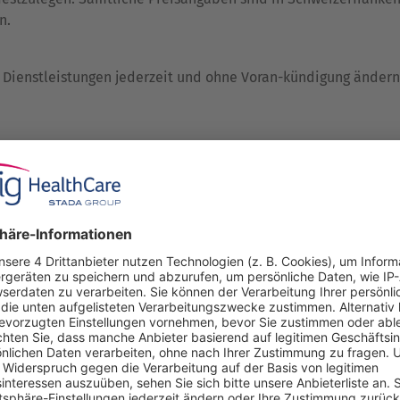
n.
nd Dienstleistungen jederzeit und ohne Voran-kündigung ändern
pro Monat eine Rechnung für sämtliche gelieferten Produkte 
en begründet Einwände gegen die Rechnung erheben. Unterlässt
gebenen Zahlungsfristen ohne Abzug zu bezahlen. Das Zahlungs
päteter Zahlung einen marktüblichen Verzugszins von mind. 5%
die Rechnung bezahlt noch fristgerecht schriftlich begründe