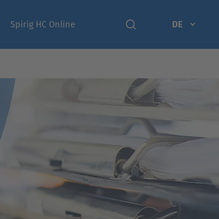
Spirig HC Online
DE