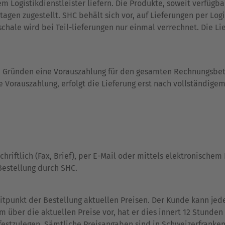
 Logistikdienstleister liefern. Die Produkte, soweit verfügba
stagen zugestellt. SHC behält sich vor, auf Lieferungen per Lo
hale wird bei Teil-lieferungen nur einmal verrechnet. Die Li
n Gründen eine Vorauszahlung für den gesamten Rechnungsbet
e Vorauszahlung, erfolgt die Lieferung erst nach vollständige
riftlich (Fax, Brief), per E-Mail oder mittels elektronischem
 Bestellung durch SHC.
itpunkt der Bestellung aktuellen Preisen. Der Kunde kann jede
m über die aktuellen Preise vor, hat er dies innert 12 Stund
festzulegen. Sämtliche Preisangaben sind in Schweizerfranken