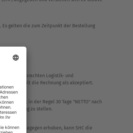
. Es gelten die zum Zeitpunkt der Bestellung
sowie die erbrachten Logistik- und
 er dies, gilt die Rechnung als akzeptiert.
ziel beträgt in der Regel 30 Tage "NETTO" nach
 in Rechnung zu stellen.
te Einwände dagegen erhoben, kann SHC die