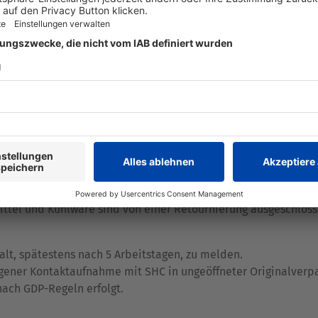
e Ankündigung unterbrechen. SHC behält sich zudem die Liefe
n vor, eine Lieferung aufgrund von überfälligen Zahlungsaus
cht zum Rückbehalt der Bezahlung. Der Kunde trägt sämtliche
- und Betreibungsgebühren, Verzugszinse, Anwalts- und Geric
 der Richtlinie
https://pharma-retouren.ch/de#/spirig/gln
o
 Bedingungen geregelt. Der Kunde hat die gelieferten Produk
üglich, spätestens innerhalb von 5 Arbeitstagen nach Erhalt, s
ttel und Kühlware sind von einer Retournierung ausgeschloss
lt, spätestens nach 5 Arbeitstagen, zu melden.
ener Kontaktaufnahme mit SHC in ungeöffneter Originalverpa
nach GDP-Regeln erfolgt.