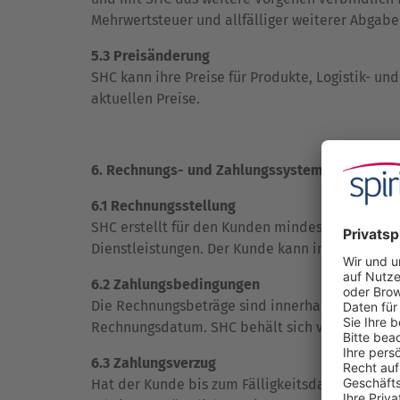
Mehrwertsteuer und allfälliger weiterer Abgabe
5.3 Preisänderung
SHC kann ihre Preise für Produkte, Logistik- u
aktuellen Preise.
6. Rechnungs- und Zahlungssystem
6.1 Rechnungsstellung
SHC erstellt für den Kunden mindestens einmal 
Dienstleistungen. Der Kunde kann innert 10 Tag
6.2 Zahlungsbedingungen
Die Rechnungsbeträge sind innerhalb der vorge
Rechnungsdatum. SHC behält sich vor, bei vers
6.3 Zahlungsverzug
Hat der Kunde bis zum Fälligkeitsdatum weder 