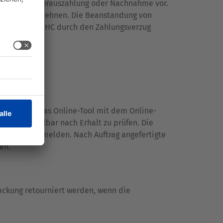
rung gegen Vorauszahlung oder Nachnahme vor.
ständen abzulehnen. Die Beanstandung von
 Kosten, die SHC durch den Zahlungsverzug
htskosten.
nline über das Online-Tool mit dem Online-
te unmittelbar nach Erhalt zu prüfen. Die
chriftlich zu melden. Nach Auftrag angefertigte
en.
ckung retourniert werden, wenn die