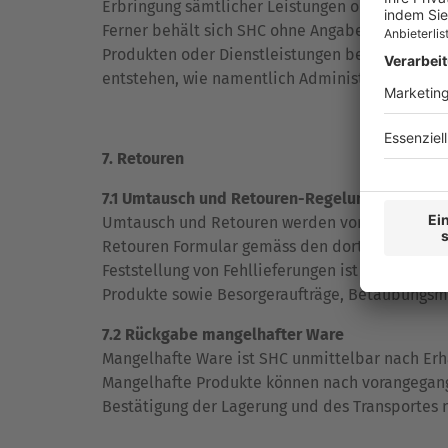
Erbringung sämtlicher Leistungen ohne weiter
Ferner behält sich SHC ohne Angabe von Gründe
Produkten oder Dienstleistungen berechtigt ni
entstehen, wie namentlich Administrativ-, Mahn
7. Retouren
7.1 Umtausch und Retouren-Regelung
Umtausch und Retouren werden von SHC gemäss
Retouren Formular gemäss den dort angegebenen
Feststellung von Fehllieferungen ist SHC unverz
Produkte sowie Besorgeraufträge, Betäubungsmi
7.2 Rückgabe mangelhafter Ware
Mangelhafte Ware ist SHC unmittelbar nach Erha
Mangelhafte Produkte können nach vorangegang
Bestätigung der Lagerung und des Transportes 