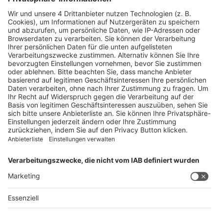
Fax +41 62 388 85 85
info@spirig-healthcare.ch
Pharmakovigilanz
Für Meldungen von unerwünschten Arzneimittelwirkungen zu
einem Medikament von Spirig HealthCare AG
Tel. +41 62 388 85 88
pharmacovigilance@spirig-healthcare.ch
FOLGEN SIE UNS
AGB