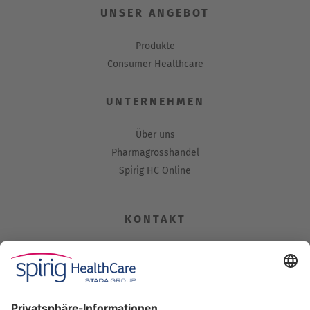
UNSER ANGEBOT
Produkte
Consumer Healthcare
UNTERNEHMEN
Über uns
Pharmagrosshandel
Spirig HC Online
KONTAKT
Spirig HealthCare AG
Industriestrasse 30
CH-4622 Egerkingen
Tel. +41 62 388 85 00