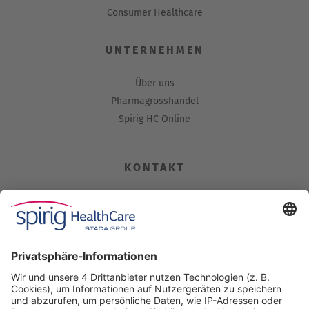
Consumer Healthcare
UNTERNEHMEN
Über uns
Pharmagrosshandel
Spirig HC Online
KONTAKT
Spirig HealthCare AG
Industriestrasse 30
CH-4622 Egerkingen
Tel. +41 62 388 85 00
Fax +41 62 388 85 85
info@spirig-healthcare.ch
Pharmakovigilanz