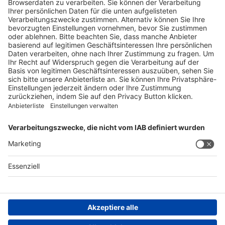
Für Meldungen von unerwünschten Arzneimittelwirkungen zu
einem Medikament von Spirig HealthCare AG
Tel. +41 62 388 85 88
pharmacovigilance@spirig-healthcare.ch
FOLGEN SIE UNS
AGB
Impressum
Datenschutzerklärung
Datenschutzhinweis