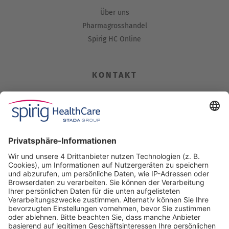
Über uns
Pharmagrosshandel
Spirig HC Online
KONTAKT
Spirig HealthCare AG
Industriestrasse 30
CH-4622 Egerkingen
Tel. +41 62 388 85 00
Fax +41 62 388 85 85
info@spirig-healthcare.ch
Pharmakovigilanz
Für Meldungen von unerwünschten Arzneimittelwirkungen zu
einem Medikament von Spirig HealthCare AG
Tel. +41 62 388 85 88