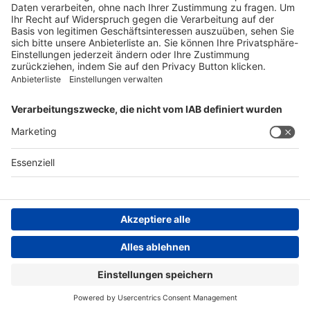
pharmacovigilance@spirig-healthcare.ch
FOLGEN SIE UNS
AGB
Impressum
Datenschutzerklärung
Datenschutzhinweis
Compliance
Compliance Reporting Portal
© Copyright Spirig HealthCare AG 2026