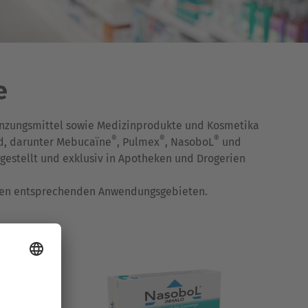
e
gänzungsmittel sowie Medizinprodukte und Kosmetika
®
®
®
nd, darunter Mebucaïne
, Pulmex
, NasoboL
und
rgestellt und exklusiv in Apotheken und Drogerien
 den entsprechenden Anwendungsgebieten.