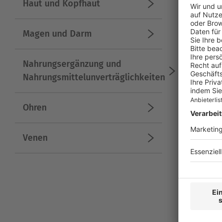
Haut und Kopfhaut
Magen und Darm
Nahrungsergänzung und
Nahrungsmittelunverträglichkeiten
Ohren
Venen