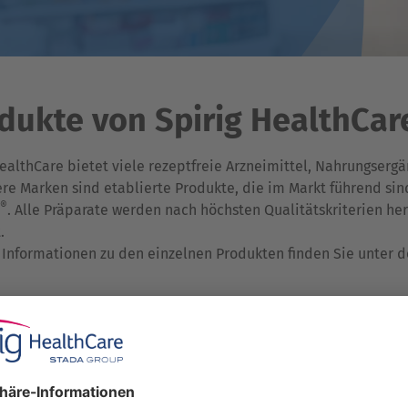
dukte von Spirig HealthCar
HealthCare bietet viele rezeptfreie Arzneimittel, Nahrungser
ere Marken sind etablierte Produkte, die im Markt führend si
®
. Alle Präparate werden nach höchsten Qualitätskriterien he
.
 Informationen zu den einzelnen Produkten finden Sie unter