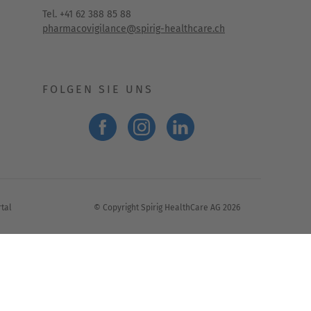
Tel. +41 62 388 85 88
pharmacovigilance@spirig-healthcare.ch
FOLGEN SIE UNS
tal
© Copyright Spirig HealthCare AG 2026