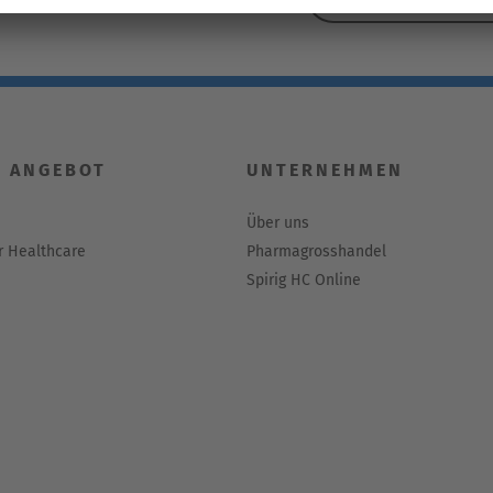
 ANGEBOT
UNTERNEHMEN
Über uns
 Healthcare
Pharmagrosshandel
Spirig HC Online