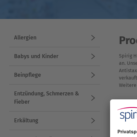
Pro
Allergien
Babys und Kinder
Spirig 
an. Uns
Antistax
Beinpflege
verkauft
Weitere
Entzündung, Schmerzen &
Fieber
Erkältung