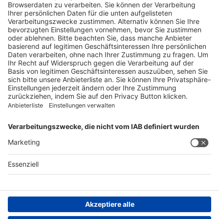
Pharmakovigilanz
Für Meldungen von unerwünschten Arzneimittelwirkungen zu
einem Medikament von Spirig HealthCare AG
Tel. +41 62 388 85 88
pharmacovigilance@spirig-healthcare.ch
FOLGEN SIE UNS
AGB
Impressum
Datenschutzerklärung
Datenschutzhinweis