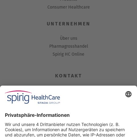
Consumer Healthcare
UNTERNEHMEN
Über uns
Pharmagrosshandel
Spirig HC Online
KONTAKT
Spirig HealthCare AG
Industriestrasse 30
CH-4622 Egerkingen
Tel. +41 62 388 85 00
Fax +41 62 388 85 85
info@spirig-healthcare.ch