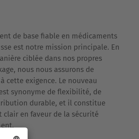
ent de base fiable en médicaments
sse est notre mission principale. En
anière ciblée dans nos propres
kage, nous nous assurons de
à cette exigence. Le nouveau
est synonyme de flexibilité, de
tribution durable, et il constitue
clair en faveur de la sécurité
ent.