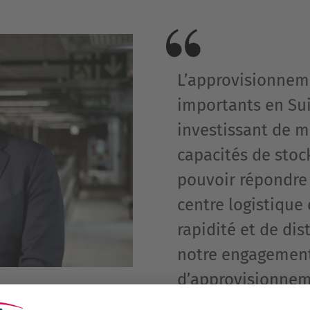
L’approvisionnem
importants en Sui
investissant de m
capacités de stoc
pouvoir répondre 
centre logistique 
rapidité et de dis
notre engagement 
d’approvisionnem