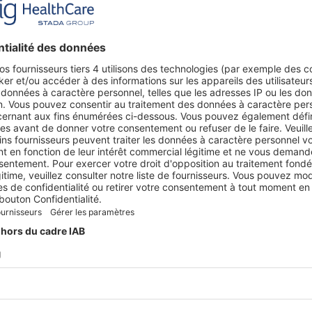
HANS-PETER BORGER
General Manager de Spiri
e parmi les fournisseurs leaders sur le marché des génériques
tte position avec des taux de croissance supérieurs à la moy
un assortiment varié de produits Consumer Healthcare en vent
are.
e stockage pour ses propres produits et rend la distribution 
otamment en cas d’urgence: grâce à notre propre flotte, des 