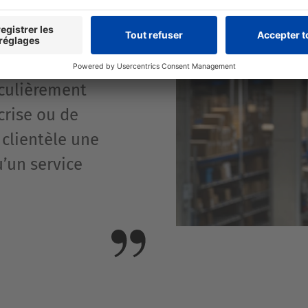
que, nous
ires. La gestion
iculièrement
crise ou de
 clientèle une
u’un service