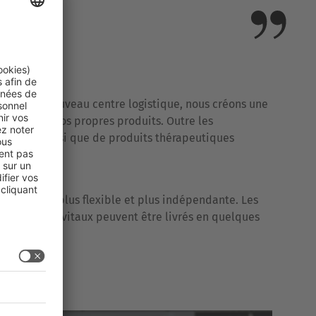
g HealthCare
. Avec le nouveau centre logistique, nous créons une
enne pour nos propres produits. Outre les
e libre ainsi que de produits thérapeutiques
globalement plus flexible et plus indépendante. Les
médicaments vitaux peuvent être livrés en quelques