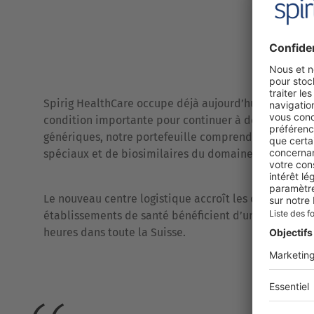
Spirig HealthCare occupe déjà aujourd’hui la 3e plac
condition importante pour continuer à développer ce
génériques, notre portefeuille comprend également 
spéciaux et de biosimilaires du domaine Specialty C
Le nouveau centre logistique accroît les capacités d
établissements de santé bénéficient d’un soutien, n
heures dans toute la Suisse.