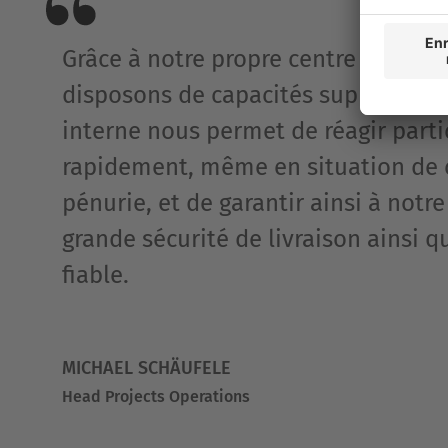
Grâce à notre propre centre logisti
disposons de capacités supplémenta
interne nous permet de réagir part
rapidement, même en situation de 
pénurie, et de garantir ainsi à notre
grande sécurité de livraison ainsi q
fiable.
MICHAEL SCHÄUFELE
Head Projects Operations