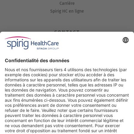
Carrière
Spirig HC en ligne
CONTACT
Spirig HealthCare AG
Industriestrasse 30
CH-4622 Egerkingen
Tel. +41 62 388 85 00
Fax +41 62 388 85 85
info@spirig-healthcare.ch
Pharmacovigilance:
Pour l’annonce d’effets indésirables d'un médicament de Spirig
HealthCare SA
Tel. +41 62 388 85 88
pharmacovigilance@spirig-healthcare.ch