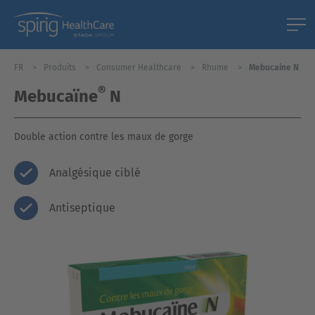
FR
Produits
Consumer Healthcare
Rhume
Mebucaine N
®
Mebucaïne
N
Double action contre les maux de gorge
Analgésique ciblé
Antiseptique