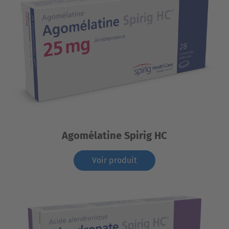
Agomélatine Spirig HC
Voir produit