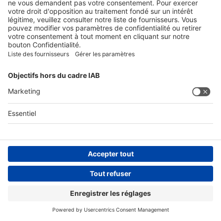
Candésartan Spirig HC
Voir produit