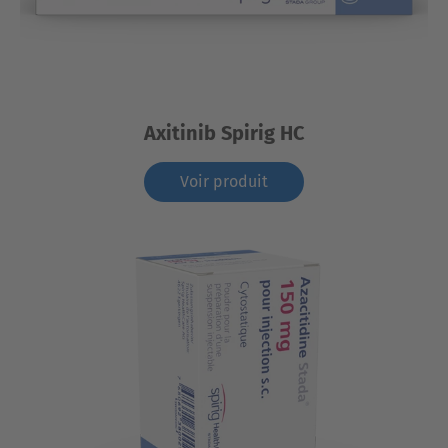
Axitinib Spirig HC
Voir produit