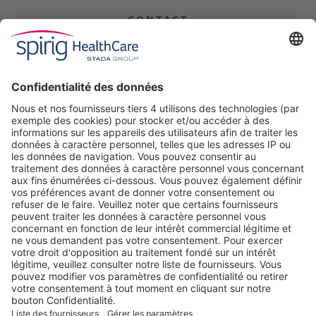
CONTACT
Spirig HealthCare AG
Industriestrasse 30
CH-4622 Egerkingen
Tel. +41 62 388 85 00
Fax +41 62 388 85 85
info@spirig-healthcare.ch
Pharmacovigilance:
Pour l’annonce d’effets indésirables d'un médicament de Spirig
HealthCare SA
Tel. +41 62 388 85 88
pharmacovigilance@spirig-healthcare.ch
SUIVEZ-NOUS SUR