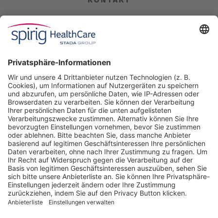
Spirig HealthCare AG
Industriestrasse 30
CH-4622 Egerkingen
Tel. +41 62 388 85 00
Fax +41 62 388 85 85
info@spirig-healthcare.ch
Pharmakovigilanz
Für Meldungen von unerwünschten Arzneimittelwirkungen zu
einem Medikament von Spirig HealthCare AG
Tel. +41 62 388 85 88
pharmacovigilance@spirig-healthcare.ch
FOLGEN SIE UNS