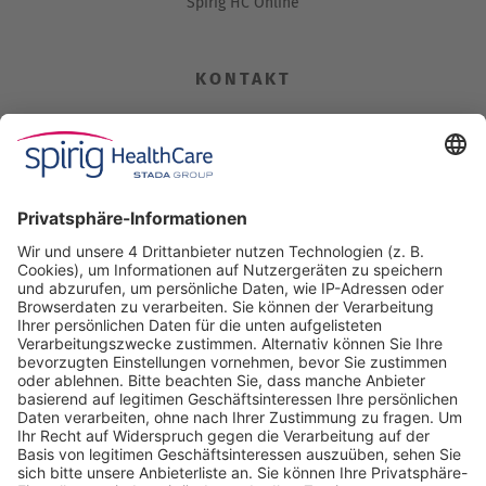
Spirig HC Online
KONTAKT
Spirig HealthCare AG
Industriestrasse 30
CH-4622 Egerkingen
Tel. +41 62 388 85 00
Fax +41 62 388 85 85
info@spirig-healthcare.ch
Pharmakovigilanz
Für Meldungen von unerwünschten Arzneimittelwirkungen zu
einem Medikament von Spirig HealthCare AG
Tel. +41 62 388 85 88
pharmacovigilance@spirig-healthcare.ch