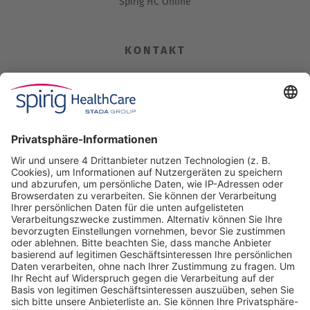
Spirig HC Online
KONTAKT
Spirig HealthCare AG
Industriestrasse 30
CH-4622 Egerkingen
Tel. +41 62 388 85 00
Fax +41 62 388 85 85
info@spirig-healthcare.ch
Pharmakovigilanz
Für Meldungen von unerwünschten Arzneimittelwirkungen zu
einem Medikament von Spirig HealthCare AG
Tel. +41 62 388 85 88
pharmacovigilance@spirig-healthcare.ch