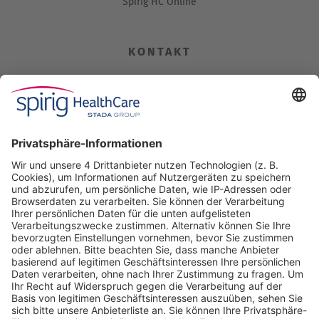
Spirig HC Online
KONTAKT
Spirig HealthCare AG
Industriestrasse 30
CH-4622 Egerkingen
Tel. +41 62 388 85 00
Fax +41 62 388 85 85
info@spirig-healthcare.ch
Pharmakovigilanz
Für Meldungen von unerwünschten Arzneimittelwirkungen zu
einem Medikament von Spirig HealthCare AG
Tel. +41 62 388 85 88
pharmacovigilance@spirig-healthcare.ch