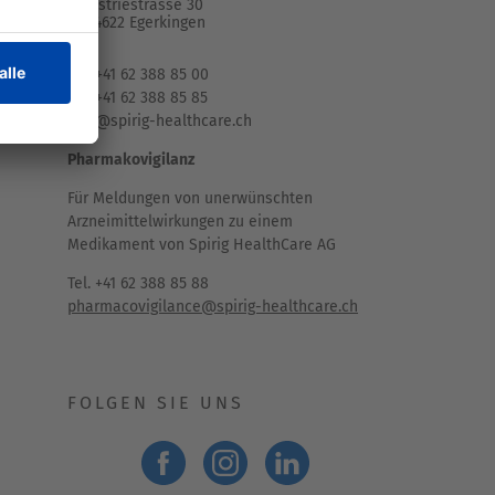
Industriestrasse 30
CH-4622 Egerkingen
Tel. +41 62 388 85 00
Fax +41 62 388 85 85
info@spirig-healthcare.ch
Pharmakovigilanz
Für Meldungen von unerwünschten
Arzneimittelwirkungen zu einem
Medikament von Spirig HealthCare AG
Tel. +41 62 388 85 88
pharmacovigilance@spirig-healthcare.ch
FOLGEN SIE UNS