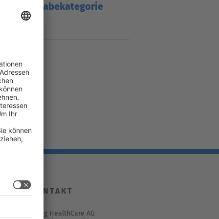
Abgabekategorie
g
B
KONTAKT
Spirig HealthCare AG