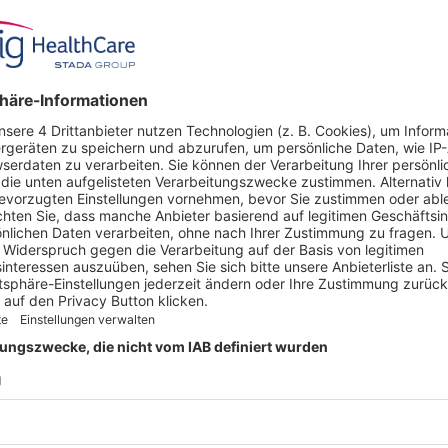
Dosierung
30 mg / 60 mg / 90 m
Kassenzulässig
x
 ANGEBOT
UNTERNEHMEN
Über uns