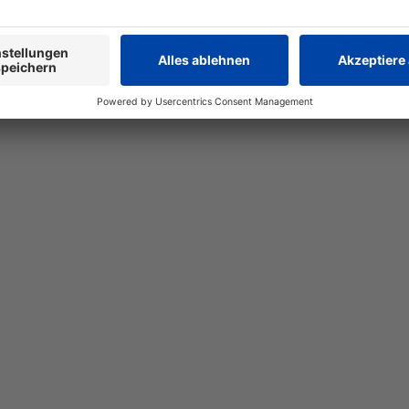
 Healthcare
Pharmagrosshandel
Spirig HC Online