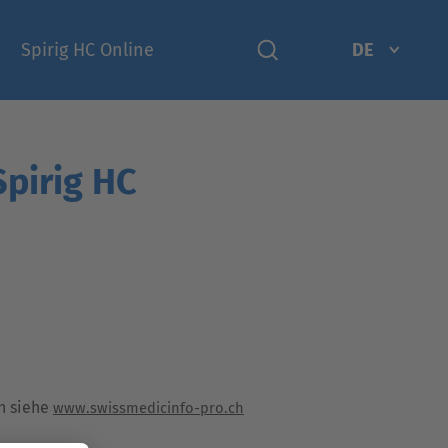
Spirig HC Online
DE
Spirig HC
n siehe
www.swissmedicinfo-pro.ch