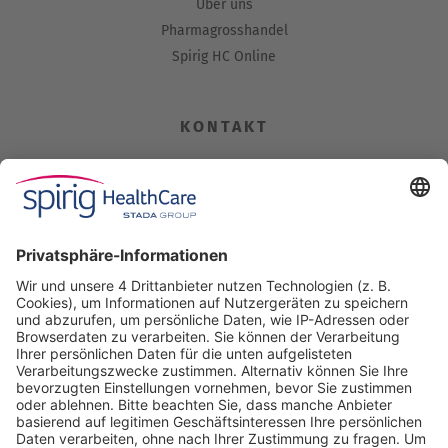
Über uns
Pharmagrosshandel
Spirig HC Online
KONTAKT
Spirig HealthCare AG
Industriestrasse 30
CH-4622 Egerkingen
Tel. +41 62 388 85 00
Fax +41 62 388 85 85
info@spirig-healthcare.ch
Pharmakovigilanz
Für Meldungen von unerwünschten Arzneimittelwirkungen zu
einem Medikament von Spirig HealthCare AG
Tel. +41 62 388 85 88
pharmacovigilance@spirig-healthcare.ch