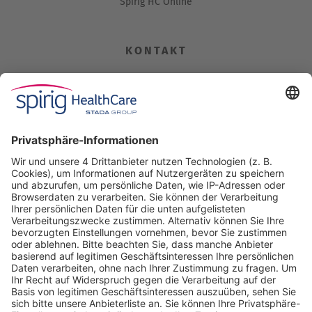
Spirig HC Online
KONTAKT
Spirig HealthCare AG
Industriestrasse 30
CH-4622 Egerkingen
Tel. +41 62 388 85 00
Fax +41 62 388 85 85
info@spirig-healthcare.ch
Pharmakovigilanz
Für Meldungen von unerwünschten Arzneimittelwirkungen zu
einem Medikament von Spirig HealthCare AG
Tel. +41 62 388 85 88
pharmacovigilance@spirig-healthcare.ch