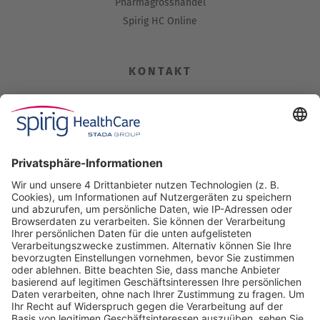
Pharmagrosshandel
Spirig HC Online
KONTAKT
Spirig HealthCare AG
Industriestrasse 30
CH-4622 Egerkingen
Tel. +41 62 388 85 00
Fax +41 62 388 85 85
info@spirig-healthcare.ch
Pharmakovigilanz
Für Meldungen von unerwünschten Arzneimittelwirkungen zu
einem Medikament von Spirig HealthCare AG
Tel. +41 62 388 85 88
pharmacovigilance@spirig-healthcare.ch