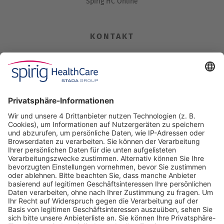
Spirig HC Online
KONTAKT
Spirig HealthCare AG
Industriestrasse 30
CH-4622 Egerkingen
Tel. +41 62 388 85 00
Fax +41 62 388 85 85
info@spirig-healthcare.ch
Pharmakovigilanz
Für Meldungen von unerwünschten Arzneimittelwirkungen zu
einem Medikament von Spirig HealthCare AG
Tel. +41 62 388 85 88
pharmacovigilance@spirig-healthcare.ch