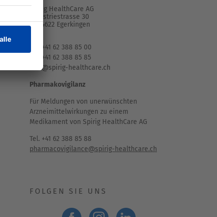
Spirig HealthCare AG
Industriestrasse 30
CH-4622 Egerkingen
Tel. +41 62 388 85 00
Fax +41 62 388 85 85
info@spirig-healthcare.ch
Pharmakovigilanz
Für Meldungen von unerwünschten
Arzneimittelwirkungen zu einem
Medikament von Spirig HealthCare AG
Tel. +41 62 388 85 88
pharmacovigilance@spirig-healthcare.ch
FOLGEN SIE UNS