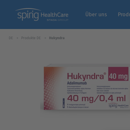
Über uns
Prod
DE
Produkte DE
Hukyndra
Fachbereich | Logi