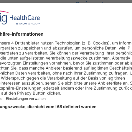
Dosierung
40 mg/0,4 ml
80 mg/0,8 ml
Kassenzulässig
x
 ANGEBOT
UNTERNEHMEN