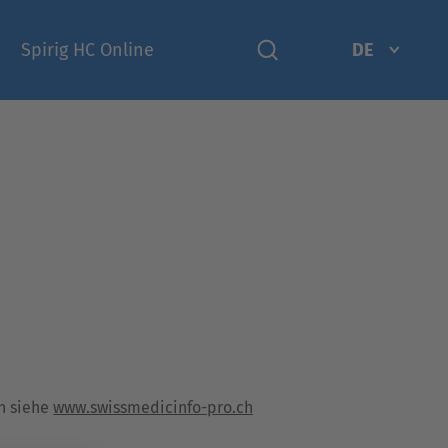
Spirig HC Online
DE
n siehe
www.swissmedicinfo-pro.ch