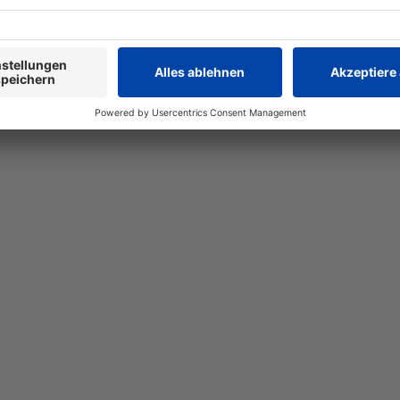
Über uns
 Healthcare
Pharmagrosshandel
Spirig HC Online