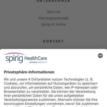
UNTERNEHMEN
Über uns
Pharmagrosshandel
Spirig HC Online
KONTAKT
Spirig HealthCare AG
Industriestrasse 30
CH-4622 Egerkingen
Tel. +41 62 388 85 00
Fax +41 62 388 85 85
info@spirig-healthcare.ch
Pharmakovigilanz
Für Meldungen von unerwünschten Arzneimittelwirkungen zu
einem Medikament von Spirig HealthCare AG