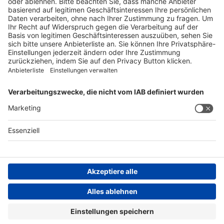
Tel. +41 62 388 85 88
pharmacovigilance@spirig-healthcare.ch
FOLGEN SIE UNS
AGB
Impressum
Datenschutzerklärung
Datenschutzhinweis
Compliance
Compliance Reporting Portal
© Copyright Spirig HealthCare AG 2026