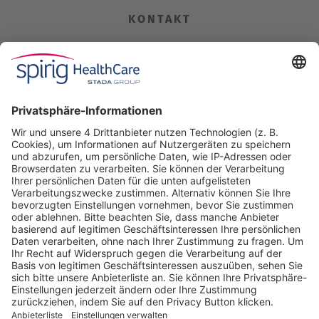
KONTAKT
Spirig HealthCare AG
Industriestrasse 30
CH-4622 Egerkingen
Tel. +41 62 388 85 00
Fax +41 62 388 85 85
info@spirig-healthcare.ch
Pharmakovigilanz
Für Meldungen von unerwünschten Arzneimittelwirkungen zu
einem Medikament von Spirig HealthCare AG
Tel. +41 62 388 85 88
pharmacovigilance@spirig-healthcare.ch
FOLGEN SIE UNS