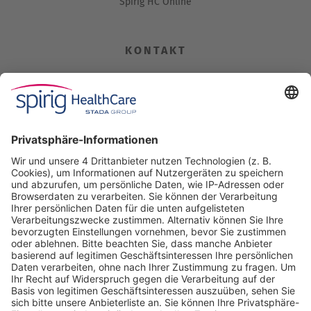
Spirig HC Online
KONTAKT
Spirig HealthCare AG
Industriestrasse 30
CH-4622 Egerkingen
Tel. +41 62 388 85 00
Fax +41 62 388 85 85
info@spirig-healthcare.ch
Pharmakovigilanz
Für Meldungen von unerwünschten Arzneimittelwirkungen zu
einem Medikament von Spirig HealthCare AG
Tel. +41 62 388 85 88
pharmacovigilance@spirig-healthcare.ch