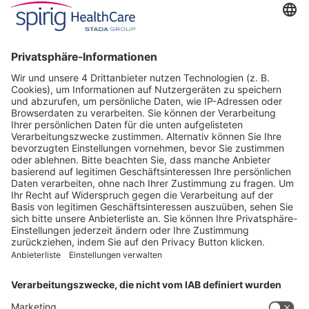
Industriestrasse 30
CH-4622 Egerkingen
Tel. +41 62 388 85 00
Fax +41 62 388 85 85
info@spirig-healthcare.ch
Pharmakovigilanz
Für Meldungen von unerwünschten Arzneimittelwirkungen zu
einem Medikament von Spirig HealthCare AG
Tel. +41 62 388 85 88
pharmacovigilance@spirig-healthcare.ch
FOLGEN SIE UNS