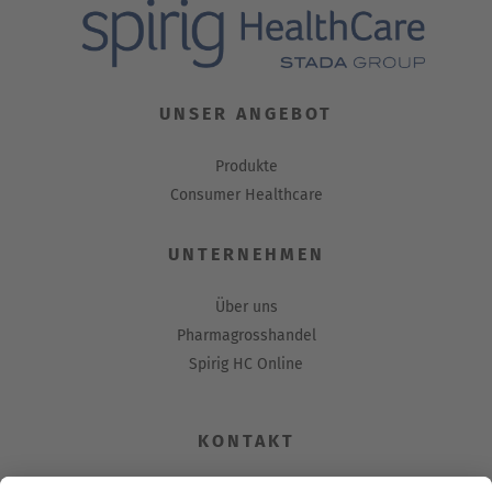
UNSER ANGEBOT
Produkte
Consumer Healthcare
UNTERNEHMEN
Über uns
Pharmagrosshandel
Spirig HC Online
KONTAKT
Spirig HealthCare AG