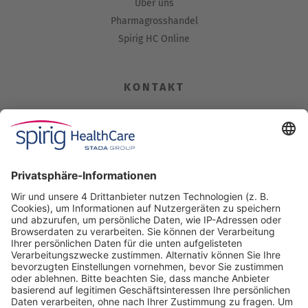
Über uns
Pharmagrosshandel
Spirig HC Online
KONTAKT
Spirig HealthCare AG
Industriestrasse 30
CH-4622 Egerkingen
Tel. +41 62 388 85 00
Fax +41 62 388 85 85
info@spirig-healthcare.ch
Pharmakovigilanz
Für Meldungen von unerwünschten Arzneimittelwirkungen zu
einem Medikament von Spirig HealthCare AG
Tel. +41 62 388 85 88
pharmacovigilance@spirig-healthcare.ch