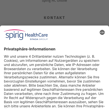
Spirig HC Online
KONTAKT
Spirig HealthCare AG
Industriestrasse 30
CH-4622 Egerkingen
Tel. +41 62 388 85 00
Fax +41 62 388 85 85
info@spirig-healthcare.ch
Pharmakovigilanz
Für Meldungen von unerwünschten Arzneimittelwirkungen zu
einem Medikament von Spirig HealthCare AG
Tel. +41 62 388 85 88
pharmacovigilance@spirig-healthcare.ch