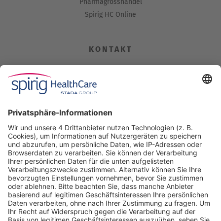
Pharmagrosshandel
Spirig HC Online
KONTAKT
Spirig HealthCare AG
Industriestrasse 30
CH-4622 Egerkingen
Tel. +41 62 388 85 00
Fax +41 62 388 85 85
info@spirig-healthcare.ch
Pharmakovigilanz
Für Meldungen von unerwünschten Arzneimittelwirkungen zu
einem Medikament von Spirig HealthCare AG
Tel. +41 62 388 85 88
pharmacovigilance@spirig-healthcare.ch