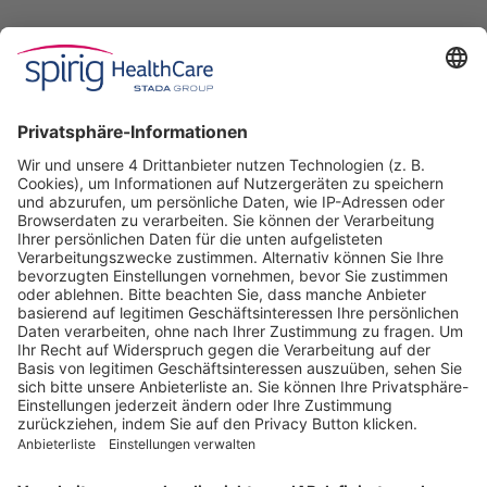
Spirig HealthCare AG
Industriestrasse 30
CH-4622 Egerkingen
Tel. +41 62 388 85 00
Fax +41 62 388 85 85
info@spirig-healthcare.ch
Pharmakovigilanz
Für Meldungen von unerwünschten Arzneimittelwirkungen zu
einem Medikament von Spirig HealthCare AG
Tel. +41 62 388 85 88
pharmacovigilance@spirig-healthcare.ch
FOLGEN SIE UNS