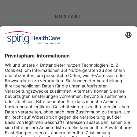
KONTAKT
Spirig HealthCare AG
Industriestrasse 30
CH-4622 Egerkingen
Tel. +41 62 388 85 00
Fax +41 62 388 85 85
info@spirig-healthcare.ch
Pharmakovigilanz
Für Meldungen von unerwünschten Arzneimittelwirkungen zu
einem Medikament von Spirig HealthCare AG
Tel. +41 62 388 85 88
pharmacovigilance@spirig-healthcare.ch