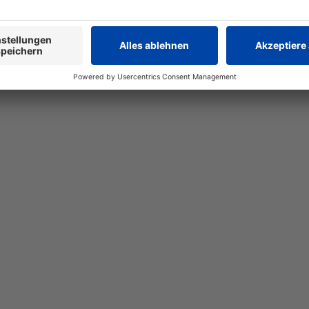
 Healthcare
Pharmagrosshandel
Spirig HC Online