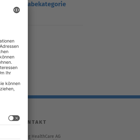
Abgabekategorie
mg
B
KONTAKT
Spirig HealthCare AG