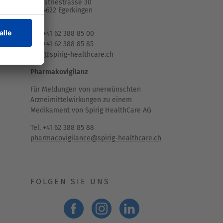
Industriestrasse 30
CH-4622 Egerkingen
Tel. +41 62 388 85 00
Fax +41 62 388 85 85
info@spirig-healthcare.ch
Pharmakovigilanz
Für Meldungen von unerwünschten
Arzneimittelwirkungen zu einem
Medikament von Spirig HealthCare AG
Tel. +41 62 388 85 88
pharmacovigilance@spirig-healthcare.ch
FOLGEN SIE UNS