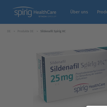
Über uns
Prod
DE
Produkte DE
Sildenafil Spirig HC
Fachbereich | Logi