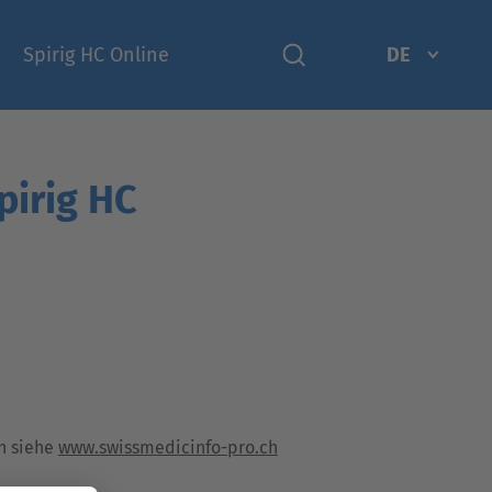
Spirig HC Online
DE
pirig HC
n siehe
www.swissmedicinfo-pro.ch