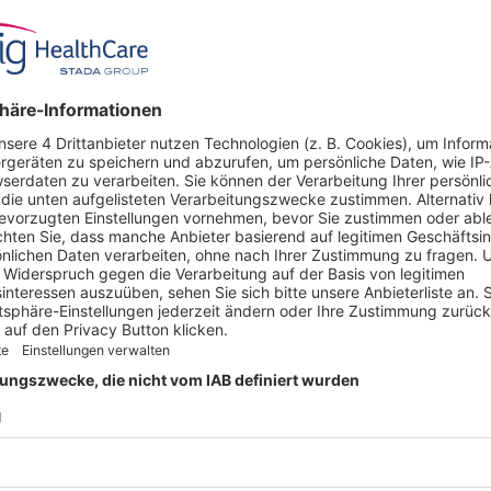
Dosierung
25 mg / 50 mg / 100 
Kassenzulässig
-
 ANGEBOT
UNTERNEHMEN
Über uns