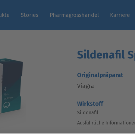
ukte
Stories
Pharmagrosshandel
Karriere
n
Sildenafil S
Originalpräparat
Viagra
Wirkstoff
Sildenafil
Ausführliche Informatione