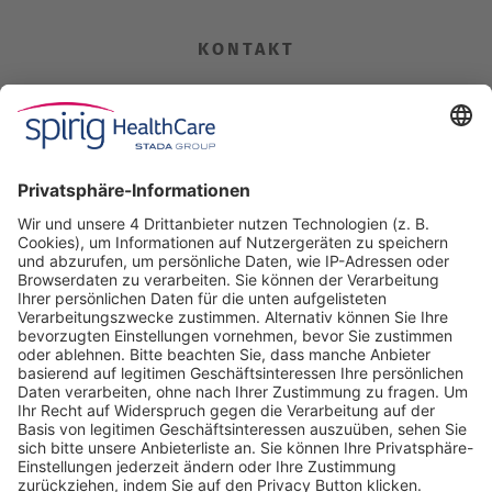
KONTAKT
Spirig HealthCare AG
Industriestrasse 30
CH-4622 Egerkingen
Tel. +41 62 388 85 00
Fax +41 62 388 85 85
info@spirig-healthcare.ch
Pharmakovigilanz
Für Meldungen von unerwünschten Arzneimittelwirkungen zu
einem Medikament von Spirig HealthCare AG
Tel. +41 62 388 85 88
pharmacovigilance@spirig-healthcare.ch
FOLGEN SIE UNS