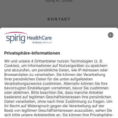
Spirig HC Online
KONTAKT
Spirig HealthCare AG
Industriestrasse 30
CH-4622 Egerkingen
Tel. +41 62 388 85 00
Fax +41 62 388 85 85
info@spirig-healthcare.ch
Pharmakovigilanz
Für Meldungen von unerwünschten Arzneimittelwirkungen zu
einem Medikament von Spirig HealthCare AG
Tel. +41 62 388 85 88
pharmacovigilance@spirig-healthcare.ch