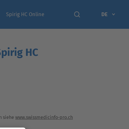
Spirig HC Online
DE
pirig HC
n siehe
www.swissmedicinfo-pro.ch