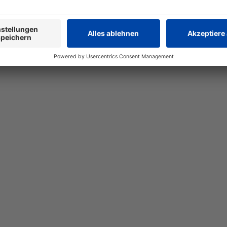
 Healthcare
Pharmagrosshandel
Spirig HC Online