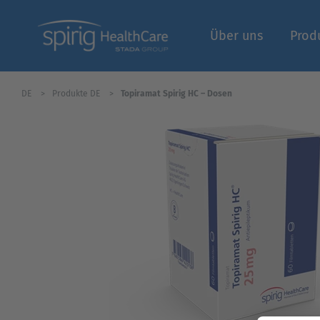
Über uns
Prod
DE
Produkte DE
Topiramat Spirig HC – Dosen
Fachbereich | Logi