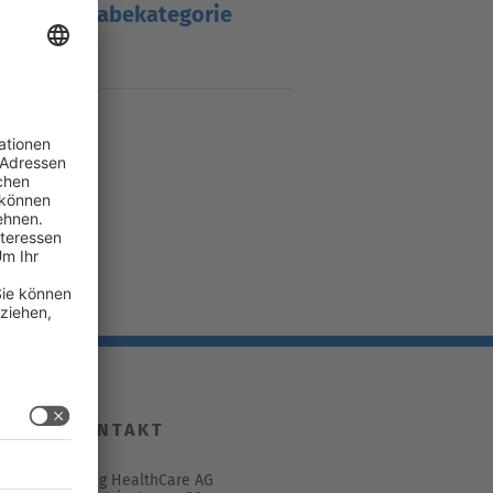
Abgabekategorie
mg
B
KONTAKT
Spirig HealthCare AG