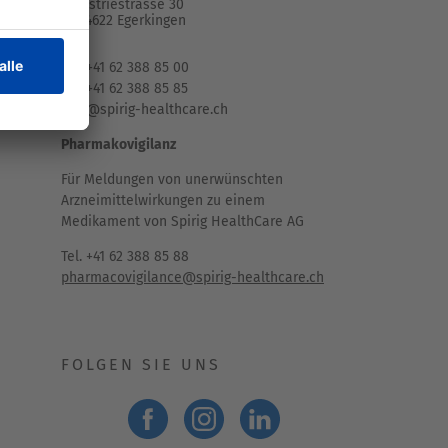
Industriestrasse 30
CH-4622 Egerkingen
Tel. +41 62 388 85 00
Fax +41 62 388 85 85
info@spirig-healthcare.ch
Pharmakovigilanz
Für Meldungen von unerwünschten
Arzneimittelwirkungen zu einem
Medikament von Spirig HealthCare AG
Tel. +41 62 388 85 88
pharmacovigilance@spirig-healthcare.ch
FOLGEN SIE UNS