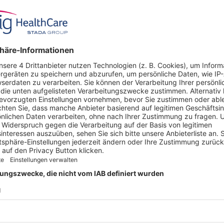
Dosierung
25 mg / 50 mg / 100 
Kassenzulässig
x
 ANGEBOT
UNTERNEHMEN
Über uns