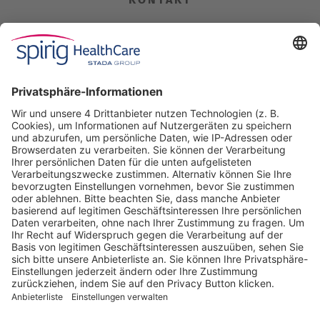
Spirig HealthCare AG
Industriestrasse 30
CH-4622 Egerkingen
Tel. +41 62 388 85 00
Fax +41 62 388 85 85
info@spirig-healthcare.ch
Pharmakovigilanz
Für Meldungen von unerwünschten Arzneimittelwirkungen zu
einem Medikament von Spirig HealthCare AG
Tel. +41 62 388 85 88
pharmacovigilance@spirig-healthcare.ch
FOLGEN SIE UNS