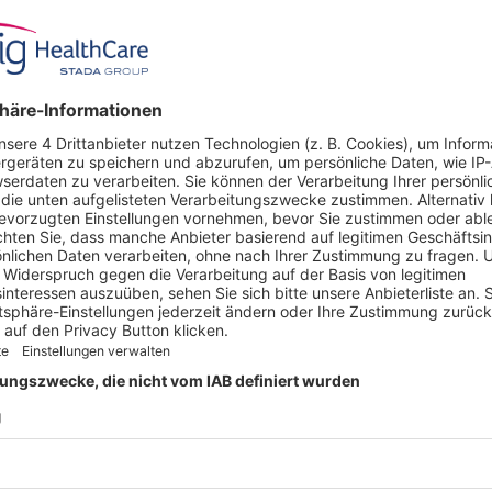
Dosierung
2.3 mg/0.23 ml
Kassenzulässig
x
 ANGEBOT
UNTERNEHMEN
Über uns