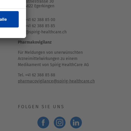
Industriestrasse 30
CH-4622 Egerkingen
Tel. +41 62 388 85 00
Fax +41 62 388 85 85
info@spirig-healthcare.ch
Pharmakovigilanz
Für Meldungen von unerwünschten
Arzneimittelwirkungen zu einem
Medikament von Spirig HealthCare AG
Tel. +41 62 388 85 88
pharmacovigilance@spirig-healthcare.ch
FOLGEN SIE UNS