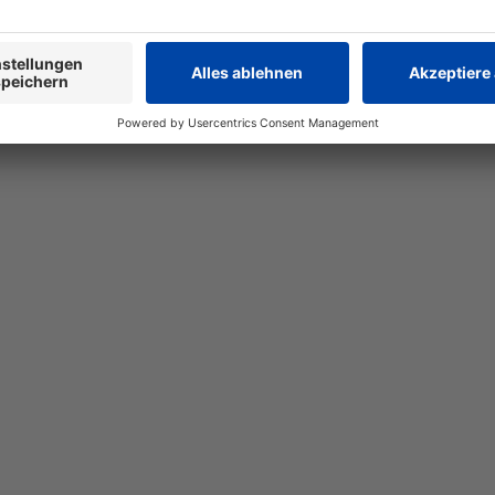
 Healthcare
Pharmagrosshandel
Spirig HC Online