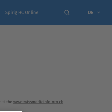
Spirig HC Online
DE
n siehe
www.swissmedicinfo-pro.ch