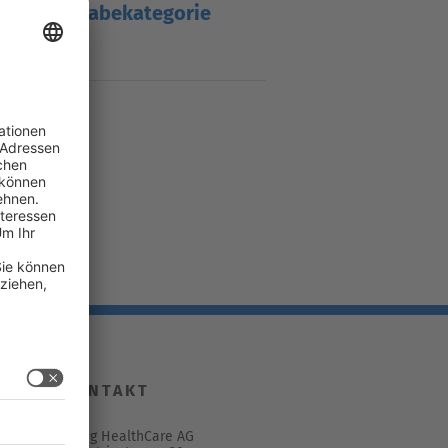
Abgabekategorie
B
KONTAKT
Spirig HealthCare AG