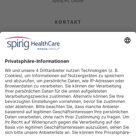
Spirig HC Online
KONTAKT
Spirig HealthCare AG
Industriestrasse 30
CH-4622 Egerkingen
Tel. +41 62 388 85 00
Fax +41 62 388 85 85
info@spirig-healthcare.ch
Pharmakovigilanz
Für Meldungen von unerwünschten Arzneimittelwirkungen zu
einem Medikament von Spirig HealthCare AG
Tel. +41 62 388 85 88
pharmacovigilance@spirig-healthcare.ch