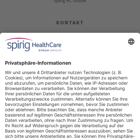
Spirig HC Online
KONTAKT
Spirig HealthCare AG
Industriestrasse 30
CH-4622 Egerkingen
Tel. +41 62 388 85 00
Fax +41 62 388 85 85
info@spirig-healthcare.ch
Pharmakovigilanz
Für Meldungen von unerwünschten Arzneimittelwirkungen zu
einem Medikament von Spirig HealthCare AG
Tel. +41 62 388 85 88
pharmacovigilance@spirig-healthcare.ch