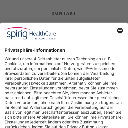
KONTAKT
Spirig HealthCare AG
Industriestrasse 30
CH-4622 Egerkingen
Tel. +41 62 388 85 00
Fax +41 62 388 85 85
info@spirig-healthcare.ch
Pharmakovigilanz
Für Meldungen von unerwünschten Arzneimittelwirkungen zu
einem Medikament von Spirig HealthCare AG
Tel. +41 62 388 85 88
pharmacovigilance@spirig-healthcare.ch
FOLGEN SIE UNS