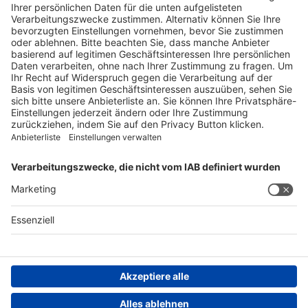
Für Meldungen von unerwünschten Arzneimittelwirkungen zu
einem Medikament von Spirig HealthCare AG
Tel. +41 62 388 85 88
pharmacovigilance@spirig-healthcare.ch
FOLGEN SIE UNS
AGB
Impressum
Datenschutzerklärung
Datenschutzhinweis
Compliance