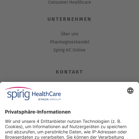
Consumer Healthcare
UNTERNEHMEN
Über uns
Pharmagrosshandel
Spirig HC Online
KONTAKT
Spirig HealthCare AG
Industriestrasse 30
CH-4622 Egerkingen
Tel. +41 62 388 85 00
Fax +41 62 388 85 85
info@spirig-healthcare.ch
Pharmakovigilanz