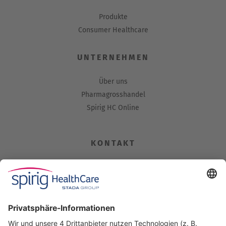
Produkte
Consumer Healthcare
UNTERNEHMEN
Über uns
Pharmagrosshandel
Spirig HC Online
KONTAKT
Spirig HealthCare AG
Industriestrasse 30
CH-4622 Egerkingen
Tel. +41 62 388 85 00
Fax +41 62 388 85 85