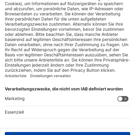
info@spirig-healthcare.ch
Pharmakovigilanz
Für Meldungen von unerwünschten Arzneimittelwirkungen zu
einem Medikament von Spirig HealthCare AG
Tel. +41 62 388 85 88
pharmacovigilance@spirig-healthcare.ch
FOLGEN SIE UNS
AGB
Impressum
Datenschutzerklärung