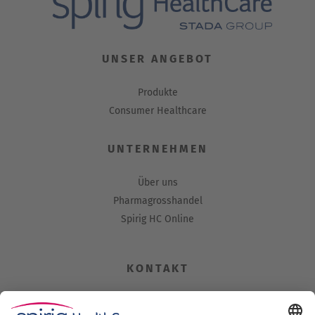
UNSER ANGEBOT
Produkte
Consumer Healthcare
UNTERNEHMEN
Über uns
Pharmagrosshandel
Spirig HC Online
KONTAKT
Spirig HealthCare AG
Industriestrasse 30