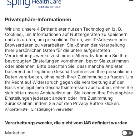
CH-4622 Egerkingen
Tel. +41 62 388 85 00
Fax +41 62 388 85 85
info@spirig-healthcare.ch
Pharmakovigilanz
Für Meldungen von unerwünschten Arzneimittelwirkungen zu
einem Medikament von Spirig HealthCare AG
Tel. +41 62 388 85 88
pharmacovigilance@spirig-healthcare.ch
FOLGEN SIE UNS