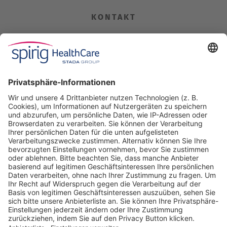
KONTAKT
Spirig HealthCare AG
Industriestrasse 30
CH-4622 Egerkingen
Tel. +41 62 388 85 00
Fax +41 62 388 85 85
info@spirig-healthcare.ch
Pharmakovigilanz
Für Meldungen von unerwünschten Arzneimittelwirkungen zu
einem Medikament von Spirig HealthCare AG
Tel. +41 62 388 85 88
pharmacovigilance@spirig-healthcare.ch
FOLGEN SIE UNS