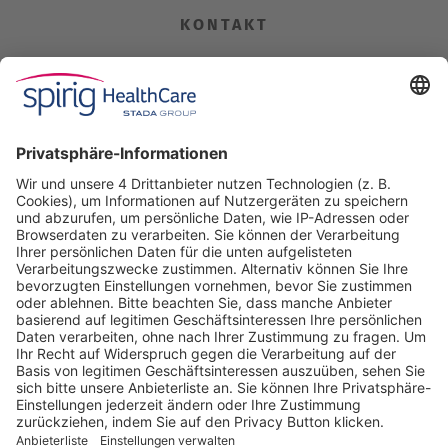
KONTAKT
Spirig HealthCare AG
Industriestrasse 30
CH-4622 Egerkingen
Tel. +41 62 388 85 00
Fax +41 62 388 85 85
info@spirig-healthcare.ch
Pharmakovigilanz
Für Meldungen von unerwünschten Arzneimittelwirkungen zu
einem Medikament von Spirig HealthCare AG
Tel. +41 62 388 85 88
pharmacovigilance@spirig-healthcare.ch
FOLGEN SIE UNS